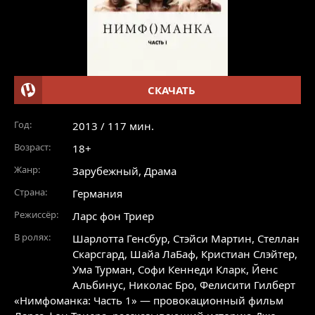
СКАЧАТЬ
Год:
2013 / 117 мин.
Возраст:
18+
Жанр:
Зарубежный
,
Драма
Страна:
Германия
Режиссёр:
Ларс фон Триер
В ролях:
Шарлотта Генсбур
,
Стэйси Мартин
,
Стеллан
Скарсгард
,
Шайа ЛаБаф
,
Кристиан Слэйтер
,
Ума Турман
,
Софи Кеннеди Кларк
,
Йенс
Альбинус
,
Николас Бро
,
Фелисити Гилберт
«Нимфоманка: Часть 1» — провокационный фильм