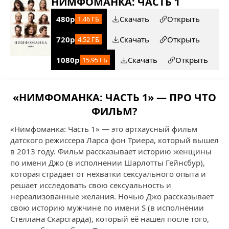
НИМФОМАНКА: ЧАСТЬ 1
480p
Скачать
Открыть
1.46 ГБ
720p
Скачать
Открыть
4.52 ГБ
1080p
Скачать
Открыть
15.95 ГБ
«НИМФОМАНКА: ЧАСТЬ 1» — ПРО ЧТО
ФИЛЬМ?
«Нимфоманка: Часть 1» — это артхаусный фильм
датского режиссера Ларса фон Триера, который вышел
в 2013 году. Фильм рассказывает историю женщины
по имени Джо (в исполнении Шарлотты Гейнсбур),
которая страдает от нехватки сексуального опыта и
решает исследовать свою сексуальность и
нереализованные желания. Ночью Джо рассказывает
свою историю мужчине по имени S (в исполнении
Стеллана Скарсгарда), который её нашел после того,